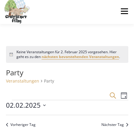
Zum
Inhalt
Menü
springen
SHOP
EVENT ANFRAGEN
EVENTVERLEIH
Keine Veranstaltungen für 2. Februar 2025 vorgesehen. Hier
Hinweis
geht es zu den
nächsten bevorstehenden Veranstaltungen
.
VERANSTALTUNGEN
ÜBER UNS
FAQS
Party
WARENKORB
Veranstaltungen
Party
V
V
Suche
Tag
e
e
V
02.02.2025
r
r
a
Datum
e
n
a
wählen.
s
Vorheriger Tag
Nächster Tag
n
r
t
s
a