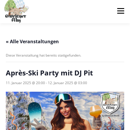
Zum
Inhalt
Menü
springen
SHOP
EVENT ANFRAGEN
EVENTVERLEIH
« Alle Veranstaltungen
Diese Veranstaltung hat bereits stattgefunden.
VERANSTALTUNGEN
ÜBER UNS
FAQS
Après-Ski Party mit DJ Pit
WARENKORB
11. Januar 2025 @ 20:00
-
12. Januar 2025 @ 03:00