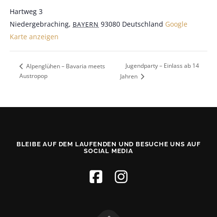
Hartweg 3
Niedergebraching
,
93080
Deutschland
Google
BAYERN
Karte anzeigen
Jugendparty – Einlass ab 14
Alpenglühen – Bavaria meets
Austropop
Jahren
BLEIBE AUF DEM LAUFENDEN UND BESUCHE UNS AUF
SOCIAL MEDIA