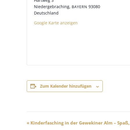
Hartweg 3
Niedergebraching
,
93080
BAYERN
Deutschland
Google Karte anzeigen
Zum Kalender hinzufügen
V
«
Kinderfasching in der Gewekiner Alm – Spaß, 
e