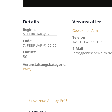
Details
Veranstalter
Beginn:
Gewekiner-Alm
6. FEBRUAR @ 20:00
Telefon
Ende:
+49 151 46336163
7. FEBRUAR @ 02:00
E-Mail
Eintritt:
info@gewekiner-alm.d
5€
Veranstaltungskategorie:
Party
Gewekiner Alm by Prößl