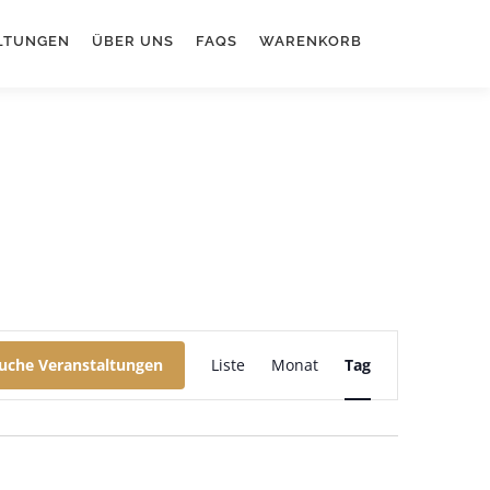
LTUNGEN
ÜBER UNS
FAQS
WARENKORB
V
e
uche Veranstaltungen
Liste
Monat
Tag
r
a
n
s
t