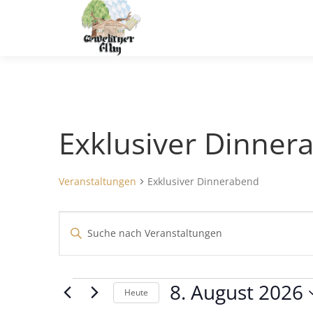
Zum
Inhalt
springen
Exklusiver Dinner
Veranstaltungen
Exklusiver Dinnerabend
V
Bitte
Schlüsselwort
e
eingeben.
r
Suche
8. August 2026
V
nach
Heute
a
Veranstaltungen