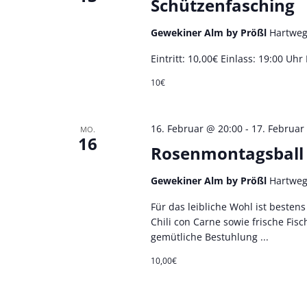
a
Schützenfasching
a
l
n
Gewekiner Alm by Prößl
Hartweg
t
Eintritt: 10,00€ Einlass: 19:00 Uh
s
u
10€
t
n
16. Februar @ 20:00
-
17. Februar
MO.
g
a
16
Rosenmontagsball 
e
l
Gewekiner Alm by Prößl
Hartweg
n
Für das leibliche Wohl ist besten
t
S
Chili con Carne sowie frische Fis
u
gemütliche Bestuhlung ...
u
10,00€
c
n
h