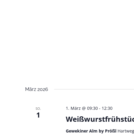
e
g
u
e
n
n
d
A
n
s
i
März 2026
c
h
1. März @ 09:30
-
12:30
SO.
1
Weißwurstfrühstü
t
e
Gewekiner Alm by Prößl
Hartweg