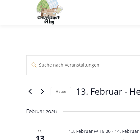
Zum
Inhalt
springen
V
Bitte
Schlüsselwort
e
eingeben.
r
Suche
13. Februar
 - 
He
V
nach
Heute
a
Veranstaltungen
Datum
e
n
Schlüsselwort.
wählen.
Februar 2026
s
r
t
13. Februar @ 19:00
-
14. Februar
FR.
13