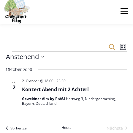
Zum
Inhalt
Menü
springen
SHOP
EVENT ANFRAGEN
EVENTVERLEIH
V
V
Suche
Liste
e
e
V
Anstehend
r
VERANSTALTUNGEN
ÜBER UNS
FAQS
r
a
Datum
e
n
a
Oktober 2026
wählen.
s
n
r
t
WARENKORB
2. Oktober @ 18:00
-
23:30
FR.
s
a
2
a
Konzert Abend mit 2 Achterl
l
t
t
n
Gewekiner Alm by Prößl
Hartweg 3, Niedergebraching,
a
u
Bayern, Deutschland
l
n
s
g
t
A
t
u
n
Heute
Veranstaltungen
Nächste
Vorherige
s
n